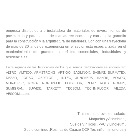
empresa distribuidora e instaladora de materiales de revestimientos de
pavimentos y paramentos de marcas reconocidas y con amplia garantía
para la construcción y la arquitectura de interiores. Con con una trayectoria
de más de 30 años de experiencia en el sector está especializada en el
mantenimiento de grandes superficies comerciales, industriales y
residenciales.
Entre algunos de los fabricantes de los que somos distribuidores se encuentran:
ALTRO, AMTICO, ARMSTRONG, ARTIGO, BAGLINOX, BASMAT, BURMATEX,
DESSO, FORBO, GERFLOR , INTEC, JÜNCKERS, KÄHRS, MONDO,
MURASPEC, NORA, NORDPFEIL, POLYFLOR, REMP, ROLS, ROMUS,
SUMIGRAN, SUWIDE, TARKETT, TECSOM, TECHNIFLOOR, VILEDA,
VESCOM…..etc.
Tratamiento previo del solado.
.
. Moquetas y Alfombras ,
. Suelos Vinilicos , PVC y Linoleum ,
. Suelo continuo ,Resinas de Cuarzo QCF Techniflor , interiores y